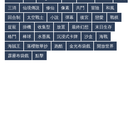
三消
仙境傳說
修仙
像素
共鬥
冒險
和風
回合制
太空戰士
小說
彈幕
後宮
戀愛
戰棋
捉寵
掛機
收集型
放置
最終幻想
末日生存
格鬥
棒球
水墨風
沉浸式卡牌
沙盒
海戰
海賊王
落櫻散華抄
跑酷
金光布袋戲
開放世界
霹靂布袋戲
點擊