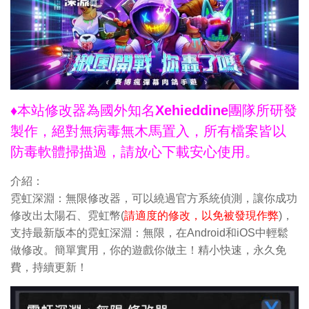
♦本站修改器為國外知名Xehieddine團隊所研發
製作，絕對無病毒無木馬置入，所有檔案皆以
防毒軟體掃描過，請放心下載安心使用。
介紹：
霓虹深淵：無限修改器，可以繞過官方系統偵測，讓你成功
修改出太陽石、霓虹幣(
請適度的修改，以免被發現作弊
)，
支持最新版本的霓虹深淵：無限，在Android和iOS中輕鬆
做修改。簡單實用，你的遊戲你做主！精小快速，永久免
費，持續更新！