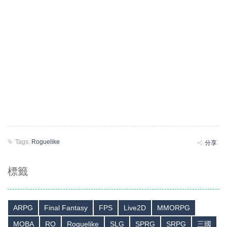
Tags:
Roguelike
分享
標籤
ARPG
Final Fantasy
FPS
Live2D
MMORPG
MOBA
RO
Roguelike
SLG
SPRG
SRPG
三國