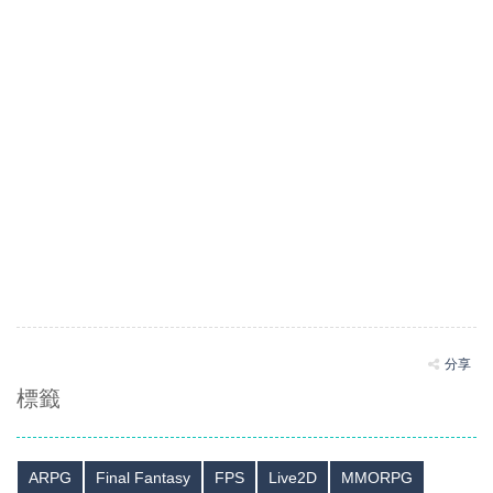
分享
標籤
ARPG
Final Fantasy
FPS
Live2D
MMORPG