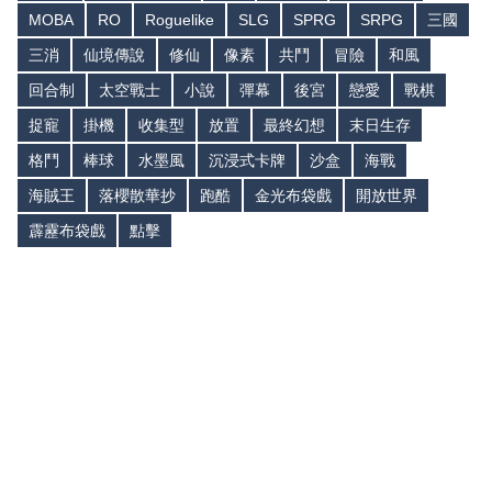
MOBA
RO
Roguelike
SLG
SPRG
SRPG
三國
三消
仙境傳說
修仙
像素
共鬥
冒險
和風
回合制
太空戰士
小說
彈幕
後宮
戀愛
戰棋
捉寵
掛機
收集型
放置
最終幻想
末日生存
格鬥
棒球
水墨風
沉浸式卡牌
沙盒
海戰
海賊王
落櫻散華抄
跑酷
金光布袋戲
開放世界
霹靂布袋戲
點擊