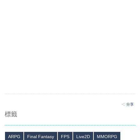
分享
標籤
ARPG
Final Fantasy
FPS
Live2D
MMORPG