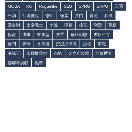
MOBA
RO
Roguelike
SLG
SPRG
SRPG
三國
三消
仙境傳說
修仙
像素
共鬥
冒險
和風
回合制
太空戰士
小說
彈幕
後宮
戀愛
戰棋
捉寵
掛機
收集型
放置
最終幻想
末日生存
格鬥
棒球
水墨風
沉浸式卡牌
沙盒
海戰
海賊王
落櫻散華抄
跑酷
金光布袋戲
開放世界
霹靂布袋戲
點擊