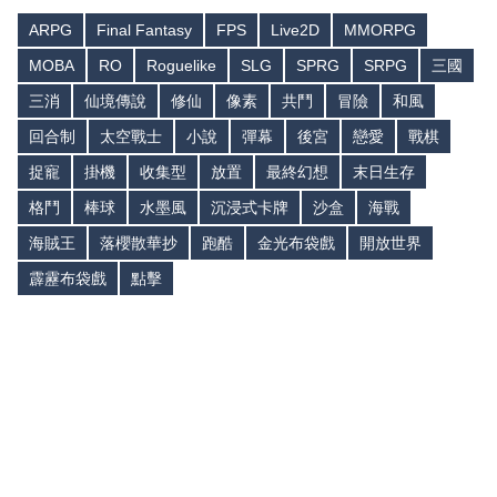
ARPG
Final Fantasy
FPS
Live2D
MMORPG
MOBA
RO
Roguelike
SLG
SPRG
SRPG
三國
三消
仙境傳說
修仙
像素
共鬥
冒險
和風
回合制
太空戰士
小說
彈幕
後宮
戀愛
戰棋
捉寵
掛機
收集型
放置
最終幻想
末日生存
格鬥
棒球
水墨風
沉浸式卡牌
沙盒
海戰
海賊王
落櫻散華抄
跑酷
金光布袋戲
開放世界
霹靂布袋戲
點擊