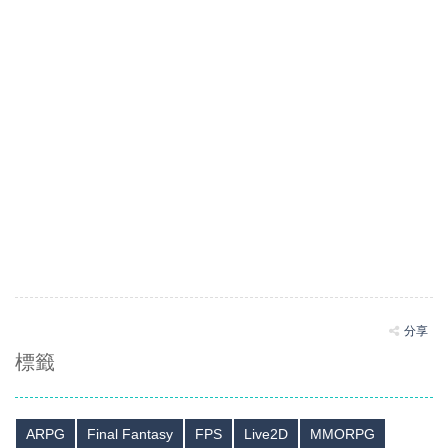
分享
標籤
ARPG
Final Fantasy
FPS
Live2D
MMORPG