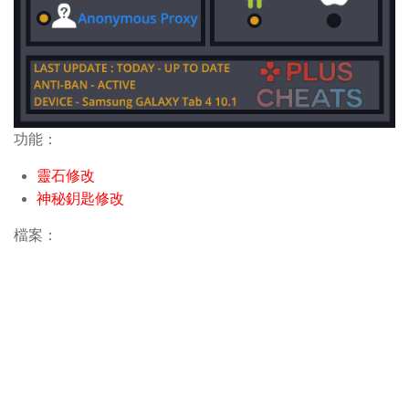
功能：
靈石修改
神秘鈅匙修改
檔案：