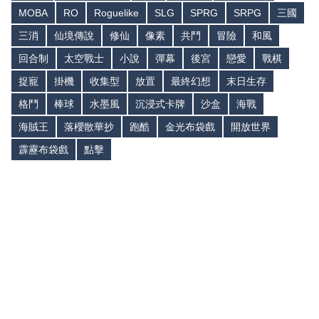
MOBA
RO
Roguelike
SLG
SPRG
SRPG
三國
三消
仙境傳說
修仙
像素
共鬥
冒險
和風
回合制
太空戰士
小說
彈幕
後宮
戀愛
戰棋
捉寵
掛機
收集型
放置
最終幻想
末日生存
格鬥
棒球
水墨風
沉浸式卡牌
沙盒
海戰
海賊王
落櫻散華抄
跑酷
金光布袋戲
開放世界
霹靂布袋戲
點擊