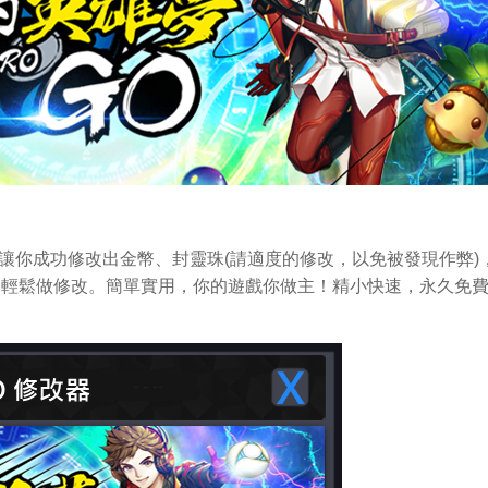
讓你成功修改出金幣、封靈珠(請適度的修改，以免被發現作弊)
iOS中輕鬆做修改。簡單實用，你的遊戲你做主！精小快速，永久免