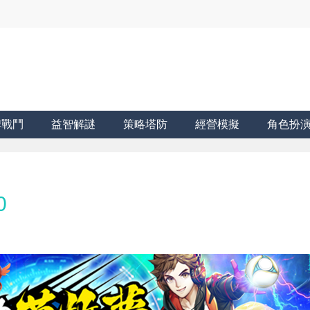
牌戰鬥
益智解謎
策略塔防
經營模擬
角色扮
0