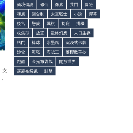
仙境傳說
修仙
像素
共鬥
冒險
和風
回合制
太空戰士
小說
彈幕
後宮
戀愛
戰棋
捉寵
掛機
收集型
放置
最終幻想
末日生存
格鬥
棒球
水墨風
沉浸式卡牌
沙盒
海戰
海賊王
落櫻散華抄
跑酷
金光布袋戲
開放世界
，支
霹靂布袋戲
點擊
費，