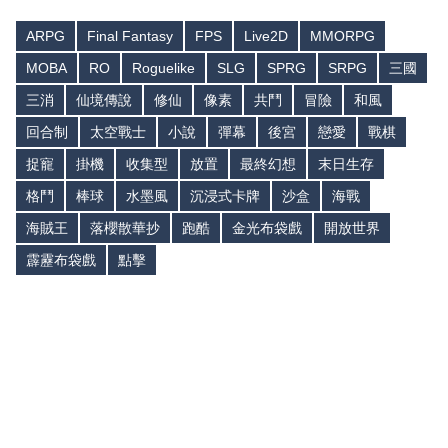
ARPG
Final Fantasy
FPS
Live2D
MMORPG
MOBA
RO
Roguelike
SLG
SPRG
SRPG
三國
三消
仙境傳說
修仙
像素
共鬥
冒險
和風
回合制
太空戰士
小說
彈幕
後宮
戀愛
戰棋
捉寵
掛機
收集型
放置
最終幻想
末日生存
格鬥
棒球
水墨風
沉浸式卡牌
沙盒
海戰
海賊王
落櫻散華抄
跑酷
金光布袋戲
開放世界
霹靂布袋戲
點擊