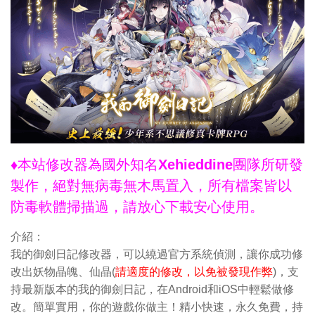
♦本站修改器為國外知名Xehieddine團隊所研發
製作，絕對無病毒無木馬置入，所有檔案皆以
防毒軟體掃描過，請放心下載安心使用。
介紹：
我的御劍日記修改器，可以繞過官方系統偵測，讓你成功修
改出妖物晶魄、仙晶(
請適度的修改，以免被發現作弊
)，支
持最新版本的我的御劍日記，在Android和iOS中輕鬆做修
改。簡單實用，你的遊戲你做主！精小快速，永久免費，持