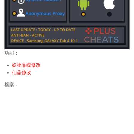
功能：
妖物晶魄修改
仙晶修改
檔案：