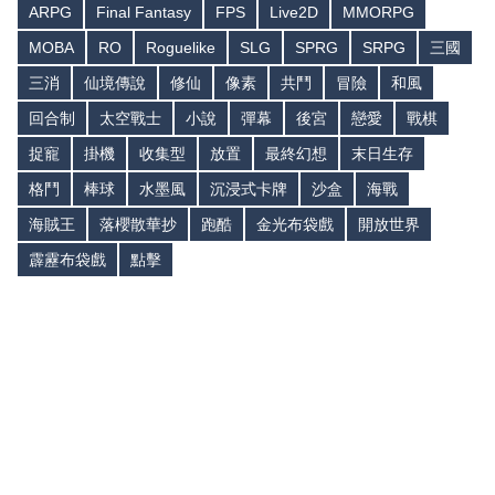
ARPG
Final Fantasy
FPS
Live2D
MMORPG
MOBA
RO
Roguelike
SLG
SPRG
SRPG
三國
三消
仙境傳說
修仙
像素
共鬥
冒險
和風
回合制
太空戰士
小說
彈幕
後宮
戀愛
戰棋
捉寵
掛機
收集型
放置
最終幻想
末日生存
格鬥
棒球
水墨風
沉浸式卡牌
沙盒
海戰
海賊王
落櫻散華抄
跑酷
金光布袋戲
開放世界
霹靂布袋戲
點擊