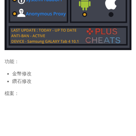
功能：
金幣修改
鑽石修改
檔案：