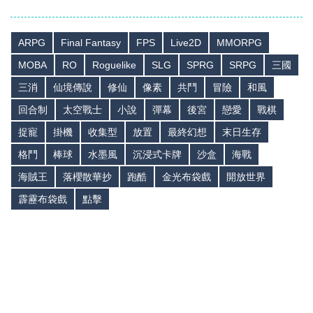
ARPG
Final Fantasy
FPS
Live2D
MMORPG
MOBA
RO
Roguelike
SLG
SPRG
SRPG
三國
三消
仙境傳說
修仙
像素
共鬥
冒險
和風
回合制
太空戰士
小說
彈幕
後宮
戀愛
戰棋
捉寵
掛機
收集型
放置
最終幻想
末日生存
格鬥
棒球
水墨風
沉浸式卡牌
沙盒
海戰
海賊王
落櫻散華抄
跑酷
金光布袋戲
開放世界
霹靂布袋戲
點擊