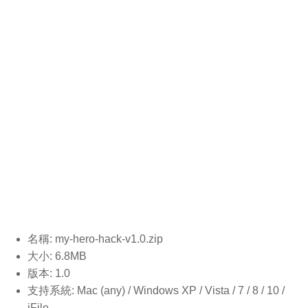
名稱: my-hero-hack-v1.0.
zip
大小: 6.8MB
版本: 1.0
支持系統: Mac (any) / Windows XP / Vista / 7 / 8 / 10 /
iFile