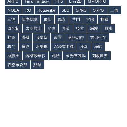
ARPG
Final Fantasy
FPS
Live2D
MMORPG
MOBA
RO
Roguelike
SLG
SPRG
SRPG
三國
三消
仙境傳說
修仙
像素
共鬥
冒險
和風
回合制
太空戰士
小說
彈幕
後宮
戀愛
戰棋
捉寵
掛機
收集型
放置
最終幻想
末日生存
格鬥
棒球
水墨風
沉浸式卡牌
沙盒
海戰
海賊王
落櫻散華抄
跑酷
金光布袋戲
開放世界
霹靂布袋戲
點擊