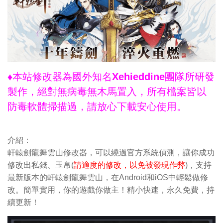
♦本站修改器為國外知名Xehieddine團隊所研發
製作，絕對無病毒無木馬置入，所有檔案皆以
防毒軟體掃描過，請放心下載安心使用。
介紹：
軒轅劍龍舞雲山修改器，可以繞過官方系統偵測，讓你成功
修改出私錢、玉帛(
請適度的修改，以免被發現作弊
)，支持
最新版本的軒轅劍龍舞雲山，在Android和iOS中輕鬆做修
改。簡單實用，你的遊戲你做主！精小快速，永久免費，持
續更新！