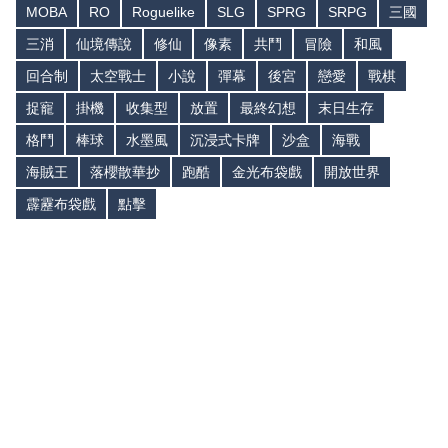
MOBA
RO
Roguelike
SLG
SPRG
SRPG
三國
三消
仙境傳說
修仙
像素
共鬥
冒險
和風
回合制
太空戰士
小說
彈幕
後宮
戀愛
戰棋
捉寵
掛機
收集型
放置
最終幻想
末日生存
格鬥
棒球
水墨風
沉浸式卡牌
沙盒
海戰
海賊王
落櫻散華抄
跑酷
金光布袋戲
開放世界
霹靂布袋戲
點擊