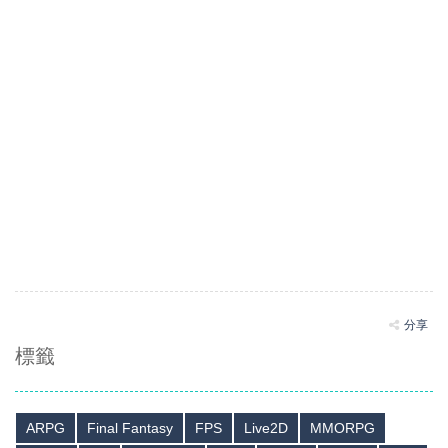
分享
標籤
ARPG
Final Fantasy
FPS
Live2D
MMORPG