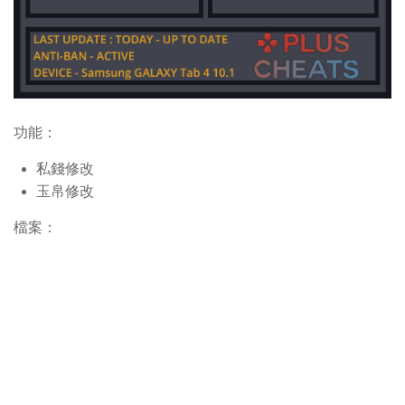
功能：
私錢修改
玉帛修改
檔案：