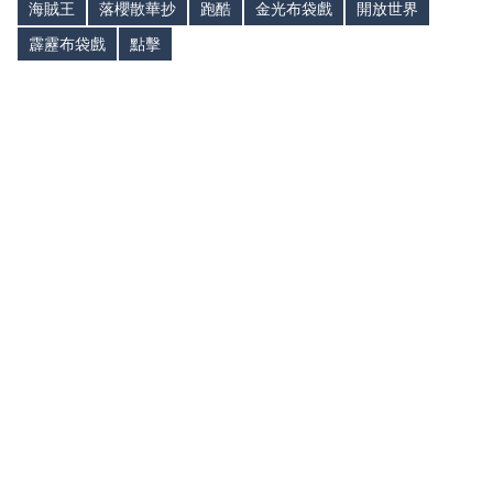
海賊王
落櫻散華抄
跑酷
金光布袋戲
開放世界
霹靂布袋戲
點擊