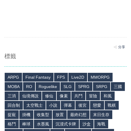
分享
標籤
ARPG
Final Fantasy
FPS
Live2D
MMORPG
MOBA
RO
Roguelike
SLG
SPRG
SRPG
三國
三消
仙境傳說
修仙
像素
共鬥
冒險
和風
回合制
太空戰士
小說
彈幕
後宮
戀愛
戰棋
捉寵
掛機
收集型
放置
最終幻想
末日生存
格鬥
棒球
水墨風
沉浸式卡牌
沙盒
海戰