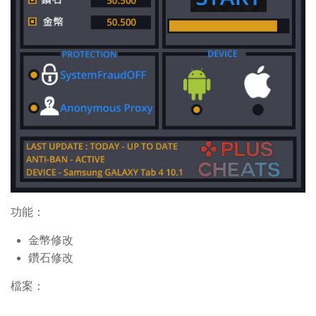
功能：
金
幣
修改
鑽石修改
檔案：