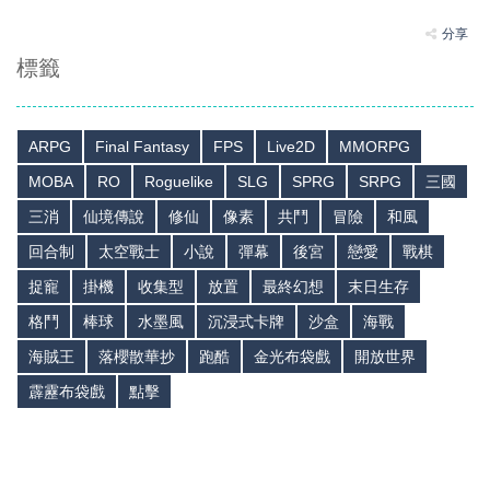
分享
標籤
ARPG
Final Fantasy
FPS
Live2D
MMORPG
MOBA
RO
Roguelike
SLG
SPRG
SRPG
三國
三消
仙境傳說
修仙
像素
共鬥
冒險
和風
回合制
太空戰士
小說
彈幕
後宮
戀愛
戰棋
捉寵
掛機
收集型
放置
最終幻想
末日生存
格鬥
棒球
水墨風
沉浸式卡牌
沙盒
海戰
海賊王
落櫻散華抄
跑酷
金光布袋戲
開放世界
霹靂布袋戲
點擊