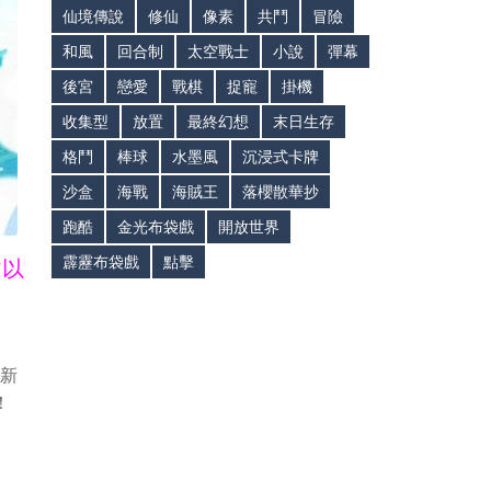
仙境傳說
修仙
像素
共鬥
冒險
和風
回合制
太空戰士
小說
彈幕
後宮
戀愛
戰棋
捉寵
掛機
收集型
放置
最終幻想
末日生存
格鬥
棒球
水墨風
沉浸式卡牌
沙盒
海戰
海賊王
落櫻散華抄
跑酷
金光布袋戲
開放世界
霹靂布袋戲
點擊
皆以
最新
！