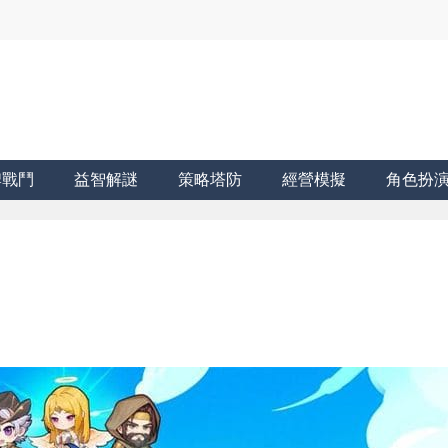
牌戰鬥
益智解謎
策略塔防
經營模擬
角色扮