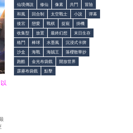
仙境傳說
修仙
像素
共鬥
冒險
和風
回合制
太空戰士
小說
彈幕
後宮
戀愛
戰棋
捉寵
掛機
收集型
放置
最終幻想
末日生存
格鬥
棒球
水墨風
沉浸式卡牌
沙盒
海戰
海賊王
落櫻散華抄
跑酷
金光布袋戲
開放世界
霹靂布袋戲
點擊
皆以
最
更