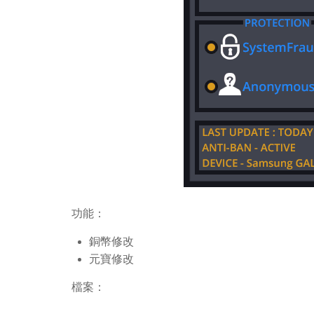
功能：
銅幣修改
元寶修改
檔案：