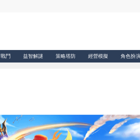
牌戰鬥
益智解謎
策略塔防
經營模擬
角色扮