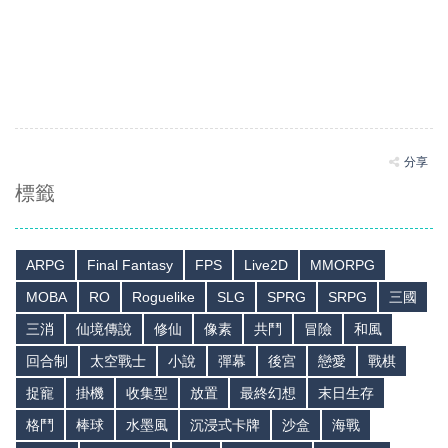
分享
標籤
ARPG
Final Fantasy
FPS
Live2D
MMORPG
MOBA
RO
Roguelike
SLG
SPRG
SRPG
三國
三消
仙境傳說
修仙
像素
共鬥
冒險
和風
回合制
太空戰士
小說
彈幕
後宮
戀愛
戰棋
捉寵
掛機
收集型
放置
最終幻想
末日生存
格鬥
棒球
水墨風
沉浸式卡牌
沙盒
海戰