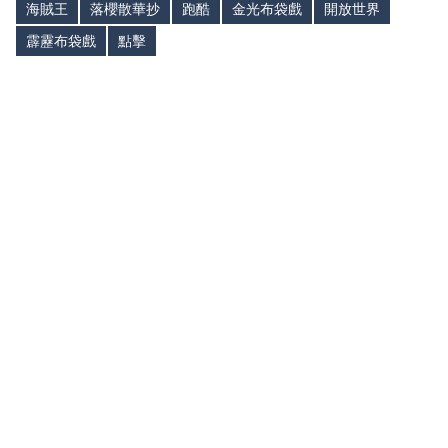
海賊王
落櫻散華抄
跑酷
金光布袋戲
開放世界
霹靂布袋戲
點擊