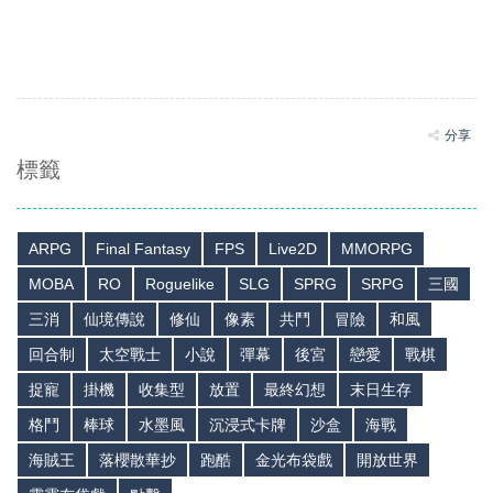
分享
標籤
ARPG
Final Fantasy
FPS
Live2D
MMORPG
MOBA
RO
Roguelike
SLG
SPRG
SRPG
三國
三消
仙境傳說
修仙
像素
共鬥
冒險
和風
回合制
太空戰士
小說
彈幕
後宮
戀愛
戰棋
捉寵
掛機
收集型
放置
最終幻想
末日生存
格鬥
棒球
水墨風
沉浸式卡牌
沙盒
海戰
海賊王
落櫻散華抄
跑酷
金光布袋戲
開放世界