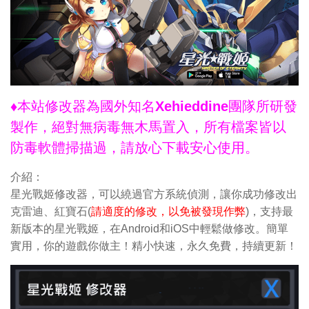
♦本站修改器為國外知名Xehieddine團隊所研發
製作，絕對無病毒無木馬置入，所有檔案皆以
防毒軟體掃描過，請放心下載安心使用。
介紹：
星光戰姬修改器，可以繞過官方系統偵測，讓你成功修改出
克雷迪、紅寶石(
請適度的修改，以免被發現作弊
)，支持最
新版本的星光戰姬，在Android和iOS中輕鬆做修改。簡單
實用，你的遊戲你做主！精小快速，永久免費，持續更新！