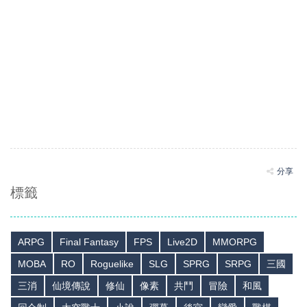
分享
標籤
ARPG
Final Fantasy
FPS
Live2D
MMORPG
MOBA
RO
Roguelike
SLG
SPRG
SRPG
三國
三消
仙境傳說
修仙
像素
共鬥
冒險
和風