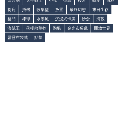
回合制
太空戰士
小說
彈幕
後宮
戀愛
戰棋
捉寵
掛機
收集型
放置
最終幻想
末日生存
格鬥
棒球
水墨風
沉浸式卡牌
沙盒
海戰
海賊王
落櫻散華抄
跑酷
金光布袋戲
開放世界
霹靂布袋戲
點擊