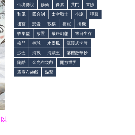
仙境傳說
修仙
像素
共鬥
冒險
和風
回合制
太空戰士
小說
彈幕
後宮
戀愛
戰棋
捉寵
掛機
收集型
放置
最終幻想
末日生存
格鬥
棒球
水墨風
沉浸式卡牌
沙盒
海戰
海賊王
落櫻散華抄
跑酷
金光布袋戲
開放世界
霹靂布袋戲
點擊
皆以