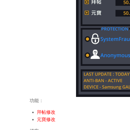
功能：
拜帖修改
元寶修改