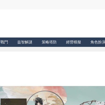
牌戰鬥
益智解謎
策略塔防
經營模擬
角色扮