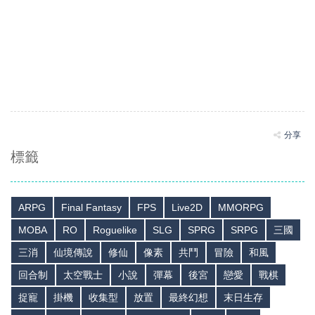
分享
標籤
ARPG
Final Fantasy
FPS
Live2D
MMORPG
MOBA
RO
Roguelike
SLG
SPRG
SRPG
三國
三消
仙境傳說
修仙
像素
共鬥
冒險
和風
回合制
太空戰士
小說
彈幕
後宮
戀愛
戰棋
捉寵
掛機
收集型
放置
最終幻想
末日生存