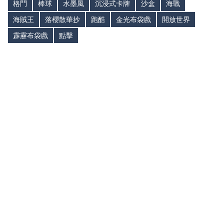
格鬥
棒球
水墨風
沉浸式卡牌
沙盒
海戰
海賊王
落櫻散華抄
跑酷
金光布袋戲
開放世界
霹靂布袋戲
點擊