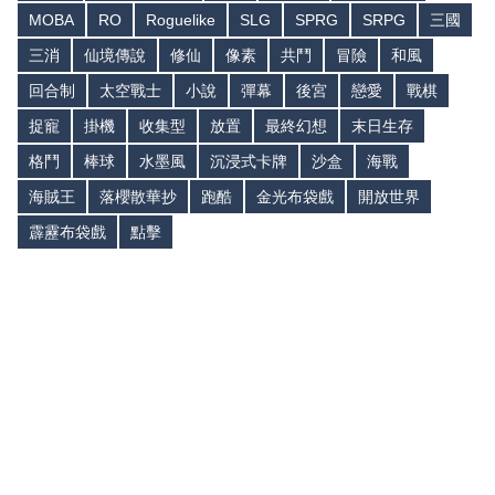
MOBA
RO
Roguelike
SLG
SPRG
SRPG
三國
三消
仙境傳說
修仙
像素
共鬥
冒險
和風
回合制
太空戰士
小說
彈幕
後宮
戀愛
戰棋
捉寵
掛機
收集型
放置
最終幻想
末日生存
格鬥
棒球
水墨風
沉浸式卡牌
沙盒
海戰
海賊王
落櫻散華抄
跑酷
金光布袋戲
開放世界
霹靂布袋戲
點擊