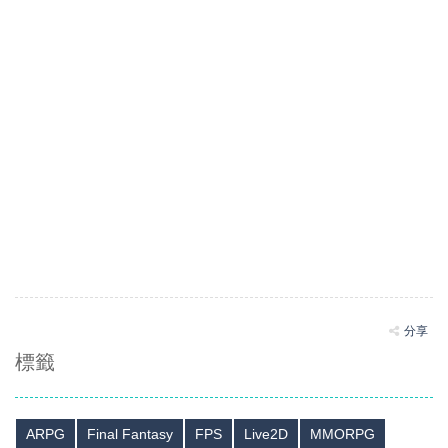
分享
標籤
ARPG
Final Fantasy
FPS
Live2D
MMORPG