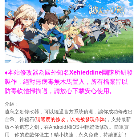
♦本站修改器為國外知名Xehieddine團隊所研發
製作，絕對無病毒無木馬置入，所有檔案皆以
防毒軟體掃描過，請放心下載安心使用。
介紹：
遺忘之劍修改器，可以繞過官方系統偵測，讓你成功修改出
金幣、神秘石(
請適度的修改，以免被發現作弊
)，支持最新
版本的遺忘之劍，在Android和iOS中輕鬆做修改。簡單實
用，你的遊戲你做主！精小快速，永久免費，持續更新！