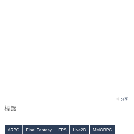
分享
標籤
ARPG
Final Fantasy
FPS
Live2D
MMORPG