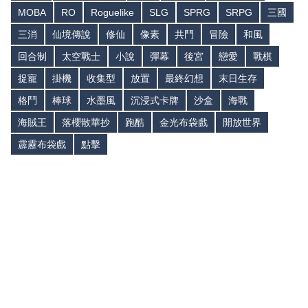
MOBA
RO
Roguelike
SLG
SPRG
SRPG
三國
三消
仙境傳說
修仙
像素
共鬥
冒險
和風
回合制
太空戰士
小說
彈幕
後宮
戀愛
戰棋
捉寵
掛機
收集型
放置
最終幻想
末日生存
格鬥
棒球
水墨風
沉浸式卡牌
沙盒
海戰
海賊王
落櫻散華抄
跑酷
金光布袋戲
開放世界
霹靂布袋戲
點擊