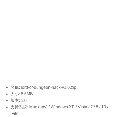
名稱: lord-of-dungeon-hack-v1.0
.zip
大小: 8.6MB
版本: 1.0
支持系統: Mac (any) / Windows XP / Vista / 7 / 8 / 10 /
iFile