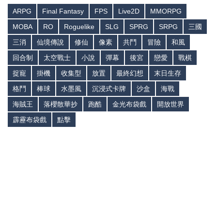
ARPG
Final Fantasy
FPS
Live2D
MMORPG
MOBA
RO
Roguelike
SLG
SPRG
SRPG
三國
三消
仙境傳說
修仙
像素
共鬥
冒險
和風
回合制
太空戰士
小說
彈幕
後宮
戀愛
戰棋
捉寵
掛機
收集型
放置
最終幻想
末日生存
格鬥
棒球
水墨風
沉浸式卡牌
沙盒
海戰
海賊王
落櫻散華抄
跑酷
金光布袋戲
開放世界
霹靂布袋戲
點擊