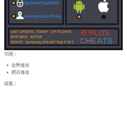
功能：
金幣修改
鑽石修改
檔案：