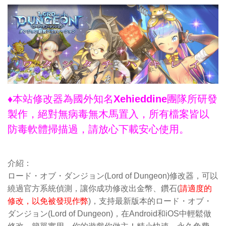
♦本站修改器為國外知名Xehieddine團隊所研發
製作，絕對無病毒無木馬置入，所有檔案皆以
防毒軟體掃描過，請放心下載安心使用。
介紹：
ロード・オブ・ダンジョン(Lord of Dungeon)修改器，可以
繞過官方系統偵測，讓你成功修改出金幣、鑽石(
請適度的
修改，以免被發現作弊
)，支持最新版本的ロード・オブ・
ダンジョン(Lord of Dungeon)，在Android和iOS中輕鬆做