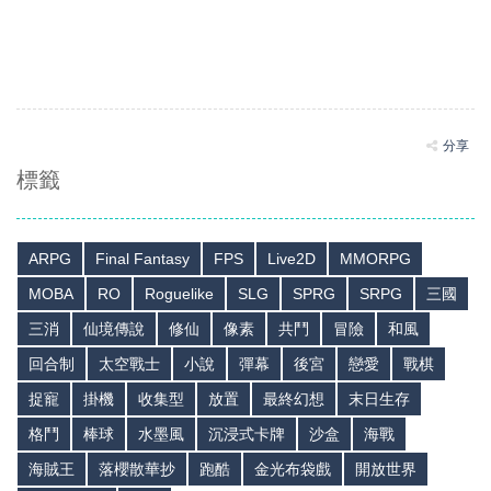
分享
標籤
ARPG
Final Fantasy
FPS
Live2D
MMORPG
MOBA
RO
Roguelike
SLG
SPRG
SRPG
三國
三消
仙境傳說
修仙
像素
共鬥
冒險
和風
回合制
太空戰士
小說
彈幕
後宮
戀愛
戰棋
捉寵
掛機
收集型
放置
最終幻想
末日生存
格鬥
棒球
水墨風
沉浸式卡牌
沙盒
海戰
海賊王
落櫻散華抄
跑酷
金光布袋戲
開放世界