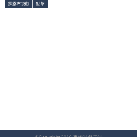
霹靂布袋戲
點擊