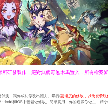
ne團隊所研發製作，絕對無病毒無木馬置入，所有檔案
。
偵測，讓你成功修改出體力、鑽石(
請適度的修改，以免被發現
ndroid和iOS中輕鬆做修改。簡單實用，你的遊戲你做主！精小