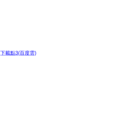
●
下載點3(百度雲)