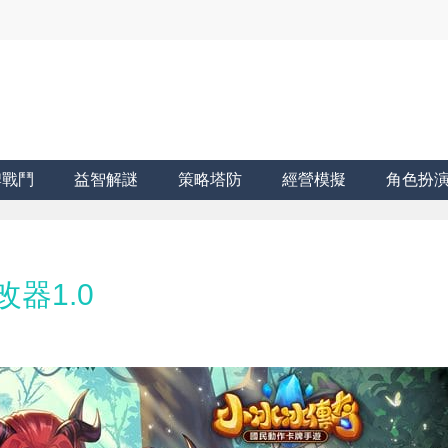
牌戰鬥
益智解謎
策略塔防
經營模擬
角色扮
器1.0