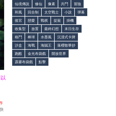
仙境傳說
修仙
像素
共鬥
冒險
和風
回合制
太空戰士
小說
彈幕
後宮
戀愛
戰棋
捉寵
掛機
收集型
放置
最終幻想
末日生存
格鬥
棒球
水墨風
沉浸式卡牌
沙盒
海戰
海賊王
落櫻散華抄
跑酷
金光布袋戲
開放世界
霹靂布袋戲
點擊
皆以
作
快