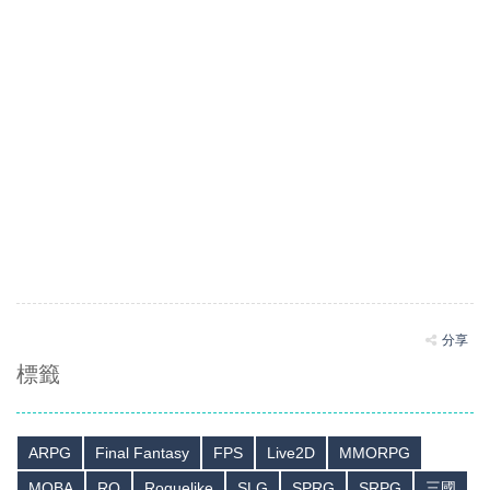
分享
標籤
ARPG
Final Fantasy
FPS
Live2D
MMORPG
MOBA
RO
Roguelike
SLG
SPRG
SRPG
三國