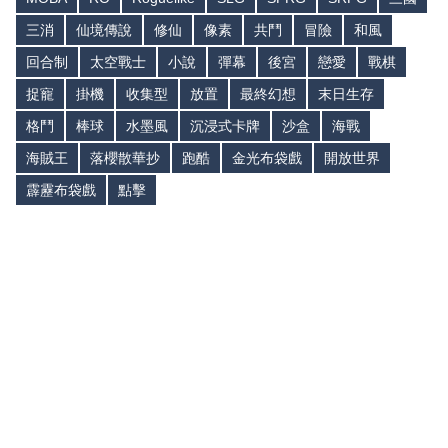
三消
仙境傳說
修仙
像素
共鬥
冒險
和風
回合制
太空戰士
小說
彈幕
後宮
戀愛
戰棋
捉寵
掛機
收集型
放置
最終幻想
末日生存
格鬥
棒球
水墨風
沉浸式卡牌
沙盒
海戰
海賊王
落櫻散華抄
跑酷
金光布袋戲
開放世界
霹靂布袋戲
點擊