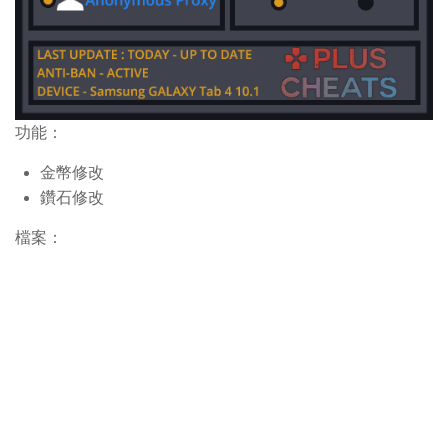
功能：
金幣修改
鑽石修改
檔案：