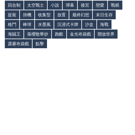
回合制
太空戰士
小說
彈幕
後宮
戀愛
戰棋
捉寵
掛機
收集型
放置
最終幻想
末日生存
格鬥
棒球
水墨風
沉浸式卡牌
沙盒
海戰
海賊王
落櫻散華抄
跑酷
金光布袋戲
開放世界
霹靂布袋戲
點擊