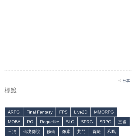
分享
標籤
ARPG
Final Fantasy
FPS
Live2D
MMORPG
MOBA
RO
Roguelike
SLG
SPRG
SRPG
三國
三消
仙境傳說
修仙
像素
共鬥
冒險
和風