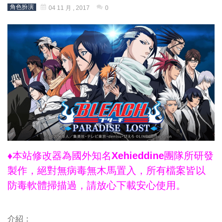
角色扮演
04 11 月 , 2017
0
♦本站修改器為國外知名Xehieddine團隊所研發
製作，絕對無病毒無木馬置入，所有檔案皆以
防毒軟體掃描過，請放心下載安心使用。
介紹：