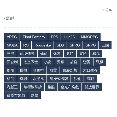
分享
標籤
ARPG
Final Fantasy
FPS
Live2D
MMORPG
MOBA
RO
Roguelike
SLG
SPRG
SRPG
三國
三消
仙境傳說
修仙
像素
共鬥
冒險
和風
回合制
太空戰士
小說
彈幕
後宮
戀愛
戰棋
捉寵
掛機
收集型
放置
最終幻想
末日生存
格鬥
棒球
水墨風
沉浸式卡牌
沙盒
海戰
海賊王
落櫻散華抄
跑酷
金光布袋戲
開放世界
霹靂布袋戲
點擊