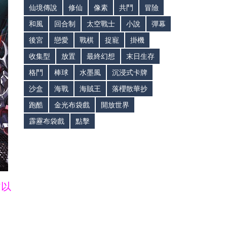
仙境傳說
修仙
像素
共鬥
冒險
和風
回合制
太空戰士
小說
彈幕
後宮
戀愛
戰棋
捉寵
掛機
收集型
放置
最終幻想
末日生存
格鬥
棒球
水墨風
沉浸式卡牌
沙盒
海戰
海賊王
落櫻散華抄
跑酷
金光布袋戲
開放世界
霹靂布袋戲
點擊
皆以