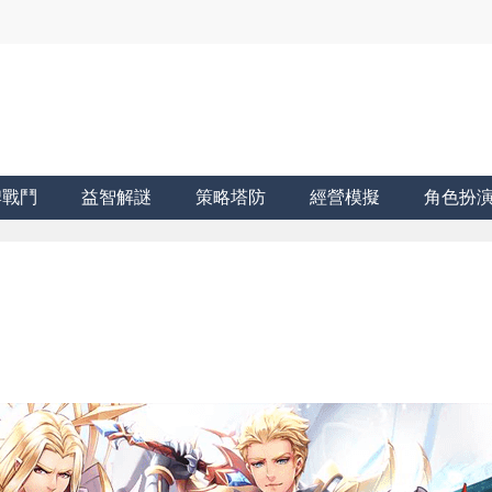
牌戰鬥
益智解謎
策略塔防
經營模擬
角色扮