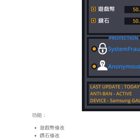
功能：
遊戲幣修改
鑽石修改