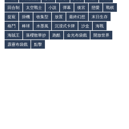
回合制
太空戰士
小說
彈幕
後宮
戀愛
戰棋
捉寵
掛機
收集型
放置
最終幻想
末日生存
格鬥
棒球
水墨風
沉浸式卡牌
沙盒
海戰
海賊王
落櫻散華抄
跑酷
金光布袋戲
開放世界
霹靂布袋戲
點擊