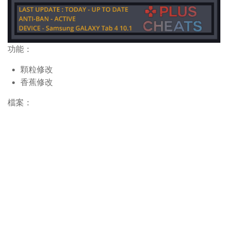
功能：
顆粒修改
香蕉修改
檔案：