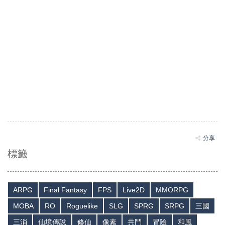
分享
標籤
ARPG
Final Fantasy
FPS
Live2D
MMORPG
MOBA
RO
Roguelike
SLG
SPRG
SRPG
三國
三消
仙境傳說
修仙
像素
共鬥
冒險
和風