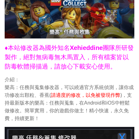
♦本站修改器為國外知名Xehieddine團隊所研發
製作，絕對無病毒無木馬置入，所有檔案皆以
防毒軟體掃描過，請放心下載安心使用。
介紹：
樂高：任務與蒐集修改器，可以繞過官方系統偵測，讓你成
功修改出顆粒、香蕉(
請適度的修改，以免被發現作弊
)，支
持最新版本的樂高：任務與蒐集，在Android和iOS中輕鬆
做修改。簡單實用，你的遊戲你做主！精小快速，永久免
費，持續更新！