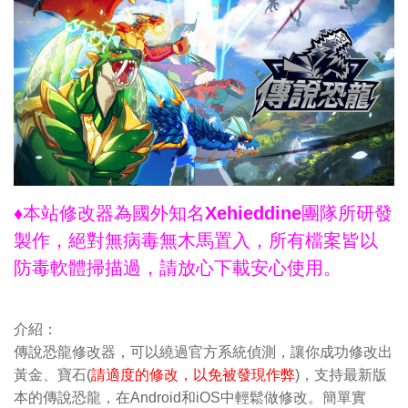
♦本站修改器為國外知名Xehieddine團隊所研發
製作，絕對無病毒無木馬置入，所有檔案皆以
防毒軟體掃描過，請放心下載安心使用。
介紹：
傳說恐龍修改器，可以繞過官方系統偵測，讓你成功修改出
黃金、寶石(
請適度的修改，以免被發現作弊
)，支持最新版
本的傳說恐龍，在Android和iOS中輕鬆做修改。簡單實