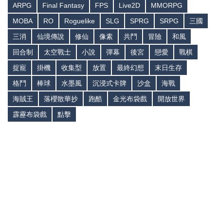
ARPG
Final Fantasy
FPS
Live2D
MMORPG
MOBA
RO
Roguelike
SLG
SPRG
SRPG
三國
三消
仙境傳說
修仙
像素
共鬥
冒險
和風
回合制
太空戰士
小說
彈幕
後宮
戀愛
戰棋
捉寵
掛機
收集型
放置
最終幻想
末日生存
格鬥
棒球
水墨風
沉浸式卡牌
沙盒
海戰
海賊王
落櫻散華抄
跑酷
金光布袋戲
開放世界
霹靂布袋戲
點擊