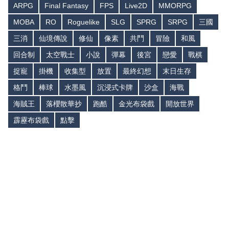
ARPG
Final Fantasy
FPS
Live2D
MMORPG
MOBA
RO
Roguelike
SLG
SPRG
SRPG
三國
三消
仙境傳說
修仙
像素
共鬥
冒險
和風
回合制
太空戰士
小說
彈幕
後宮
戀愛
戰棋
捉寵
掛機
收集型
放置
最終幻想
末日生存
格鬥
棒球
水墨風
沉浸式卡牌
沙盒
海戰
海賊王
落櫻散華抄
跑酷
金光布袋戲
開放世界
霹靂布袋戲
點擊