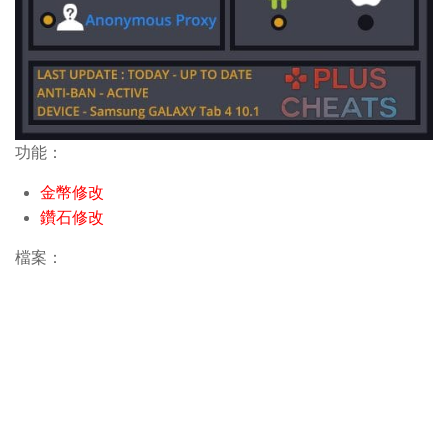
功能：
金幣修改
鑽石修改
檔案：