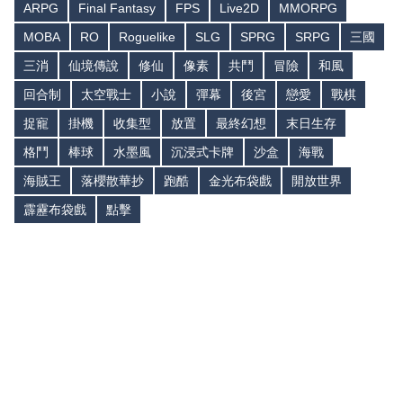
ARPG
Final Fantasy
FPS
Live2D
MMORPG
MOBA
RO
Roguelike
SLG
SPRG
SRPG
三國
三消
仙境傳說
修仙
像素
共鬥
冒險
和風
回合制
太空戰士
小說
彈幕
後宮
戀愛
戰棋
捉寵
掛機
收集型
放置
最終幻想
末日生存
格鬥
棒球
水墨風
沉浸式卡牌
沙盒
海戰
海賊王
落櫻散華抄
跑酷
金光布袋戲
開放世界
霹靂布袋戲
點擊