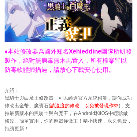
♦本站修改器為國外知名Xehieddine團隊所研發
製作，絕對無病毒無木馬置入，所有檔案皆以
防毒軟體掃描過，請放心下載安心使用。
介紹：
黑騎士與白魔王修改器，可以繞過官方系統偵測，讓你成功
修改出金幣、魔寶石(
請適度的修改，以免被發現作弊
)，支
持最新版本的黑騎士與白魔王，在Android和iOS中輕鬆做
修改。簡單實用，你的遊戲你做主！精小快速，永久免費，
持續更新！