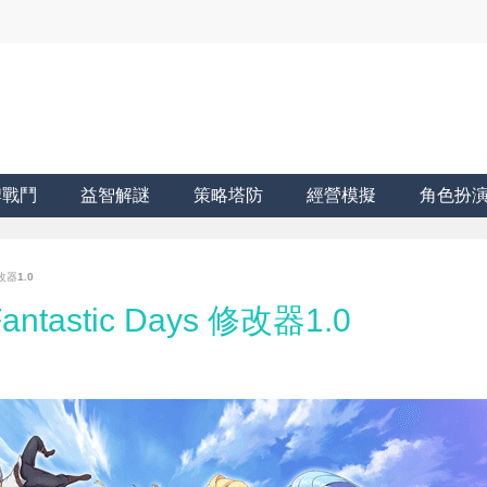
牌戰鬥
益智解謎
策略塔防
經營模擬
角色扮
改器1.0
stic Days 修改器1.0