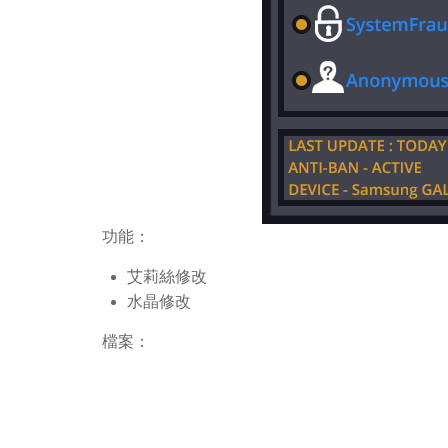
功能：
艾莉絲修改
水晶修改
檔案：