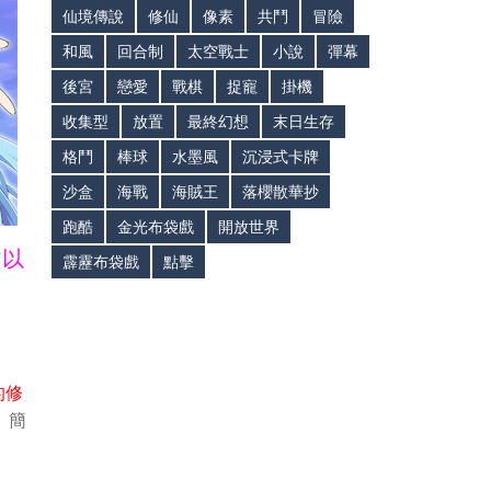
仙境傳說
修仙
像素
共鬥
冒險
和風
回合制
太空戰士
小說
彈幕
後宮
戀愛
戰棋
捉寵
掛機
收集型
放置
最終幻想
末日生存
格鬥
棒球
水墨風
沉浸式卡牌
沙盒
海戰
海賊王
落櫻散華抄
跑酷
金光布袋戲
開放世界
皆以
霹靂布袋戲
點擊
的修
。簡