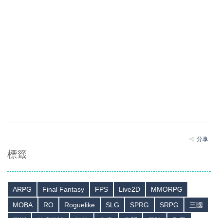
分享
標籤
ARPG
Final Fantasy
FPS
Live2D
MMORPG
MOBA
RO
Roguelike
SLG
SPRG
SRPG
三國