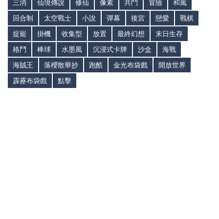
三消
仙境傳說
修仙
像素
共鬥
冒險
和風
回合制
太空戰士
小說
彈幕
後宮
戀愛
戰棋
捉寵
掛機
收集型
放置
最終幻想
末日生存
格鬥
棒球
水墨風
沉浸式卡牌
沙盒
海戰
海賊王
落櫻散華抄
跑酷
金光布袋戲
開放世界
霹靂布袋戲
點擊