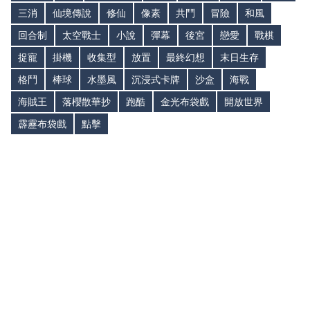
三消
仙境傳說
修仙
像素
共鬥
冒險
和風
回合制
太空戰士
小說
彈幕
後宮
戀愛
戰棋
捉寵
掛機
收集型
放置
最終幻想
末日生存
格鬥
棒球
水墨風
沉浸式卡牌
沙盒
海戰
海賊王
落櫻散華抄
跑酷
金光布袋戲
開放世界
霹靂布袋戲
點擊