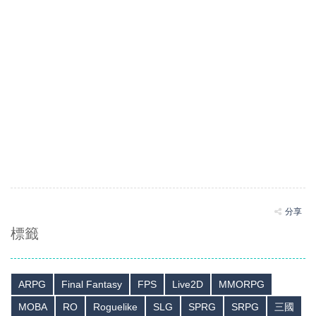
分享
標籤
ARPG
Final Fantasy
FPS
Live2D
MMORPG
MOBA
RO
Roguelike
SLG
SPRG
SRPG
三國