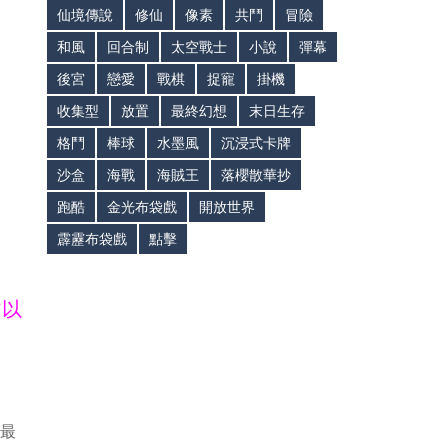
仙境傳說
修仙
像素
共鬥
冒險
和風
回合制
太空戰士
小說
彈幕
後宮
戀愛
戰棋
捉寵
掛機
收集型
放置
最終幻想
末日生存
格鬥
棒球
水墨風
沉浸式卡牌
沙盒
海戰
海賊王
落櫻散華抄
跑酷
金光布袋戲
開放世界
霹靂布袋戲
點擊
皆以
持最