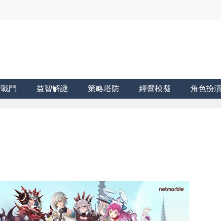
牌戰鬥
益智解謎
策略塔防
經營模擬
角色扮