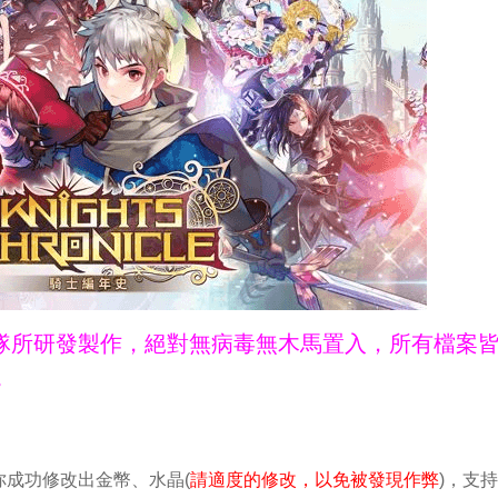
ne團隊所研發製作，絕對無病毒無木馬置入，所有檔案
。
成功修改出金幣、水晶(
請適度的修改，以免被發現作弊
)，支