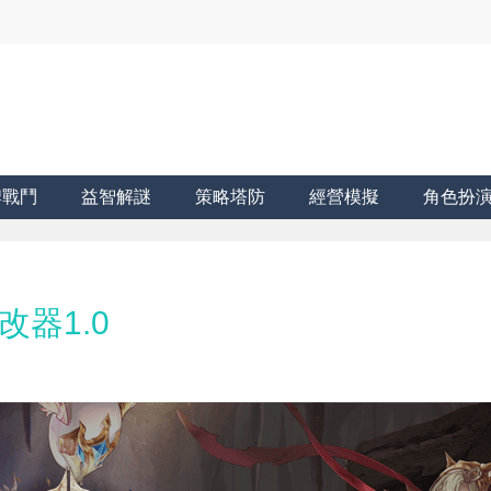
牌戰鬥
益智解謎
策略塔防
經營模擬
角色扮
修改器1.0