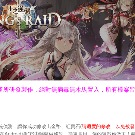
ne團隊所研發製作，絕對無病毒無木馬置入，所有檔案
。
官方系統偵測，讓你成功修改出金幣、紅寶石(
請適度的修改，以免被發
之逆襲，在Android和iOS中輕鬆做修改。簡單實用，你的遊戲你做主！