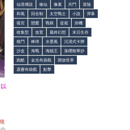
仙境傳說
修仙
像素
共鬥
冒險
和風
回合制
太空戰士
小說
彈幕
後宮
戀愛
戰棋
捉寵
掛機
收集型
放置
最終幻想
末日生存
格鬥
棒球
水墨風
沉浸式卡牌
沙盒
海戰
海賊王
落櫻散華抄
跑酷
金光布袋戲
開放世界
霹靂布袋戲
點擊
皆以
現
精小