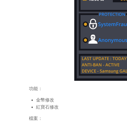
功能：
金幣修改
紅寶石修改
檔案：