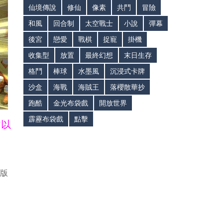
仙境傳說
修仙
像素
共鬥
冒險
和風
回合制
太空戰士
小說
彈幕
後宮
戀愛
戰棋
捉寵
掛機
收集型
放置
最終幻想
末日生存
格鬥
棒球
水墨風
沉浸式卡牌
沙盒
海戰
海賊王
落櫻散華抄
跑酷
金光布袋戲
開放世界
霹靂布袋戲
點擊
皆以
新版