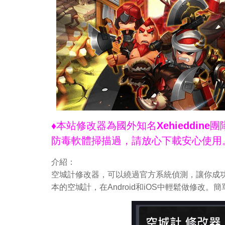
♦本站修改器為國外知名Xehieddi
防毒軟體掃描過，請放心下載安心使用
介紹：
空城計修改器，可以繞過官方系統偵測，讓你成功
本的空城計，在Android和iOS中輕鬆做修