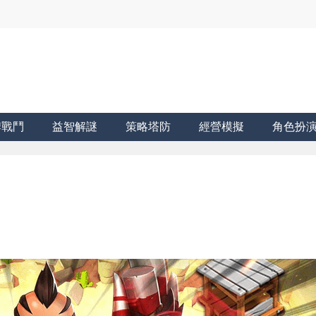
牌戰鬥
益智解謎
策略塔防
經營模擬
角色扮