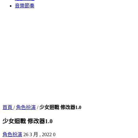
音樂節奏
首頁
/
角色扮演
/
少女迴戰 修改器1.0
少女迴戰 修改器1.0
角色扮演
26 3 月 , 2022
0