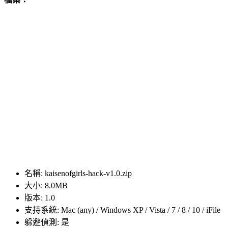
名稱: kaisenofgirls-hack-v1.0
.zip
大小: 8.0MB
版本: 1.0
支持系統: Mac (any) / Windows XP / Vista / 7 / 8 / 10 / iFile
躲避偵測: 是