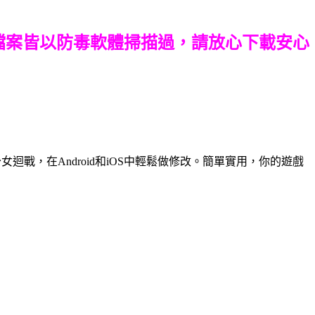
所有檔案皆以防毒軟體掃描過，請放心下載安心
女迴戰，在Android和iOS中輕鬆做修改。簡單實用，你的遊戲