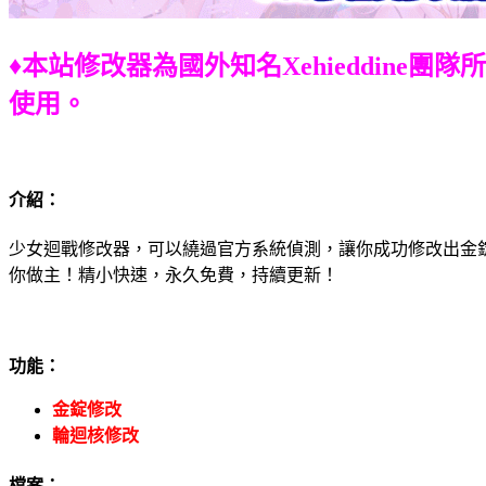
♦本站修改器為國外知名Xehieddin
使用。
介紹：
少女迴戰修改器，可以繞過官方系統偵測，讓你成功修改出金錠
你做主！精小快速，永久免費，持續更新！
功能：
金錠修改
輪迴核修改
檔案：