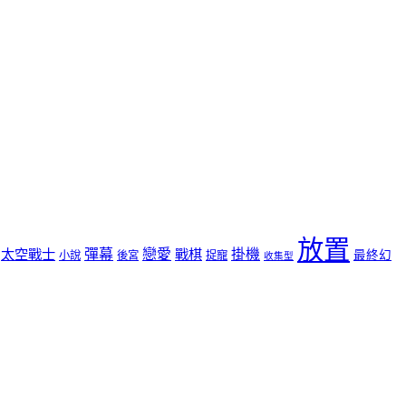
放置
太空戰士
彈幕
戀愛
戰棋
掛機
最終幻
小說
後宮
捉寵
收集型