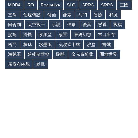
MOBA
RO
Roguelike
SLG
SPRG
SRPG
三國
三消
仙境傳說
修仙
像素
共鬥
冒險
和風
回合制
太空戰士
小說
彈幕
後宮
戀愛
戰棋
捉寵
掛機
收集型
放置
最終幻想
末日生存
格鬥
棒球
水墨風
沉浸式卡牌
沙盒
海戰
海賊王
落櫻散華抄
跑酷
金光布袋戲
開放世界
霹靂布袋戲
點擊