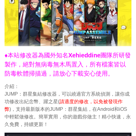
♦本站修改器為國外知名Xehieddine團隊所研發
製作，絕對無病毒無木馬置入，所有檔案皆以
防毒軟體掃描過，請放心下載安心使用。
介紹：
JUMP：群星集結修改器，可以繞過官方系統偵測，讓你成
功修改出紀念幣、躍之星(
請適度的修改，以免被發現作
弊
)，支持最新版本的JUMP：群星集結，在Android和iOS
中輕鬆做修改。簡單實用，你的遊戲你做主！精小快速，永
久免費，持續更新！