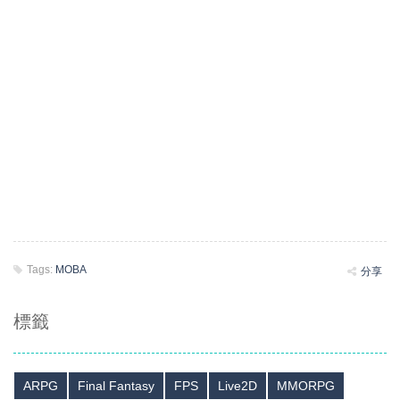
Tags:
MOBA
分享
標籤
ARPG
Final Fantasy
FPS
Live2D
MMORPG