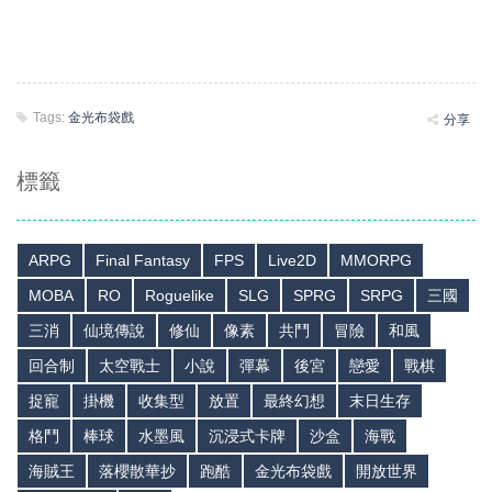
Tags:
金光布袋戲
分享
標籤
ARPG
Final Fantasy
FPS
Live2D
MMORPG
MOBA
RO
Roguelike
SLG
SPRG
SRPG
三國
三消
仙境傳說
修仙
像素
共鬥
冒險
和風
回合制
太空戰士
小說
彈幕
後宮
戀愛
戰棋
捉寵
掛機
收集型
放置
最終幻想
末日生存
格鬥
棒球
水墨風
沉浸式卡牌
沙盒
海戰
海賊王
落櫻散華抄
跑酷
金光布袋戲
開放世界