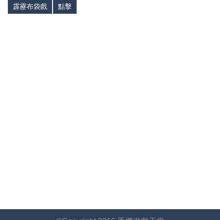
霹靂布袋戲
點擊