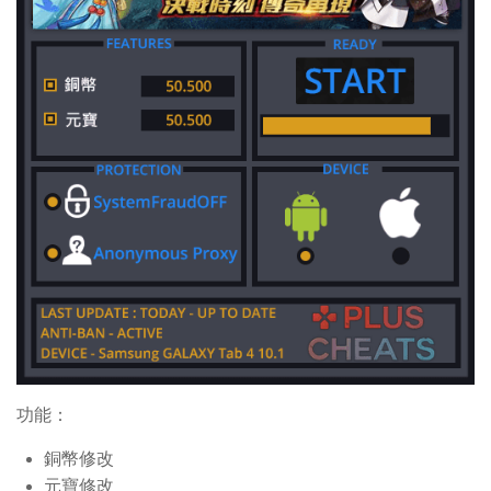
功能：
銅幣修改
元寶修改