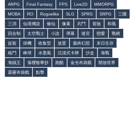
ARPG
Final Fantasy
FPS
Live2D
MMORPG
MOBA
RO
Roguelike
SLG
SPRG
SRPG
三國
三消
仙境傳說
修仙
像素
共鬥
冒險
和風
回合制
太空戰士
小說
彈幕
後宮
戀愛
戰棋
捉寵
掛機
收集型
放置
最終幻想
末日生存
格鬥
棒球
水墨風
沉浸式卡牌
沙盒
海戰
海賊王
落櫻散華抄
跑酷
金光布袋戲
開放世界
霹靂布袋戲
點擊