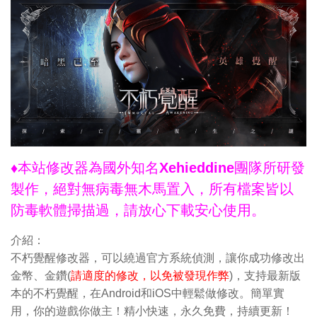
♦本站修改器為國外知名Xehieddine團隊所研發
製作，絕對無病毒無木馬置入，所有檔案皆以
防毒軟體掃描過，請放心下載安心使用。
介紹：
不朽覺醒修改器，可以繞過官方系統偵測，讓你成功修改出
金幣、金鑽(
請適度的修改，以免被發現作弊
)，支持最新版
本的不朽覺醒，在Android和iOS中輕鬆做修改。簡單實
用，你的遊戲你做主！精小快速，永久免費，持續更新！