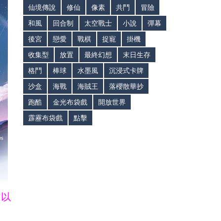
仙境傳說
修仙
像素
共鬥
冒險
和風
回合制
太空戰士
小說
彈幕
後宮
戀愛
戰棋
捉寵
掛機
收集型
放置
最終幻想
末日生存
格鬥
棒球
水墨風
沉浸式卡牌
沙盒
海戰
海賊王
落櫻散華抄
跑酷
金光布袋戲
開放世界
霹靂布袋戲
點擊
皆以