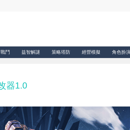
牌戰鬥
益智解謎
策略塔防
經營模擬
角色扮
器1.0