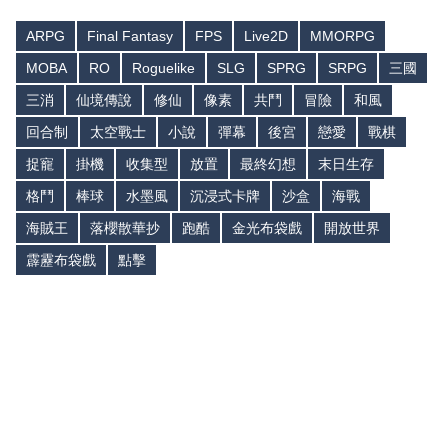
ARPG
Final Fantasy
FPS
Live2D
MMORPG
MOBA
RO
Roguelike
SLG
SPRG
SRPG
三國
三消
仙境傳說
修仙
像素
共鬥
冒險
和風
回合制
太空戰士
小說
彈幕
後宮
戀愛
戰棋
捉寵
掛機
收集型
放置
最終幻想
末日生存
格鬥
棒球
水墨風
沉浸式卡牌
沙盒
海戰
海賊王
落櫻散華抄
跑酷
金光布袋戲
開放世界
霹靂布袋戲
點擊