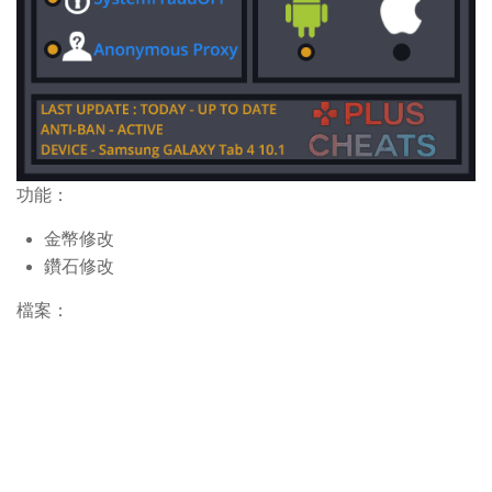
功能：
金幣修改
鑽石修改
檔案：