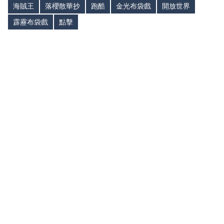
海賊王
落櫻散華抄
跑酷
金光布袋戲
開放世界
霹靂布袋戲
點擊