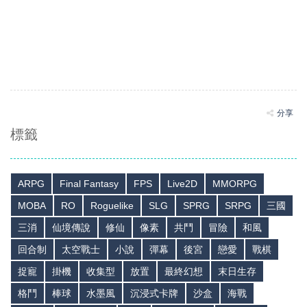
分享
標籤
ARPG
Final Fantasy
FPS
Live2D
MMORPG
MOBA
RO
Roguelike
SLG
SPRG
SRPG
三國
三消
仙境傳說
修仙
像素
共鬥
冒險
和風
回合制
太空戰士
小說
彈幕
後宮
戀愛
戰棋
捉寵
掛機
收集型
放置
最終幻想
末日生存
格鬥
棒球
水墨風
沉浸式卡牌
沙盒
海戰