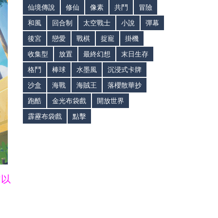
仙境傳說
修仙
像素
共鬥
冒險
和風
回合制
太空戰士
小說
彈幕
後宮
戀愛
戰棋
捉寵
掛機
收集型
放置
最終幻想
末日生存
格鬥
棒球
水墨風
沉浸式卡牌
沙盒
海戰
海賊王
落櫻散華抄
跑酷
金光布袋戲
開放世界
霹靂布袋戲
點擊
皆以