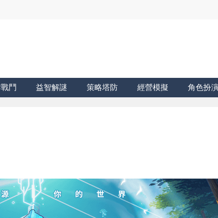
牌戰鬥
益智解謎
策略塔防
經營模擬
角色扮