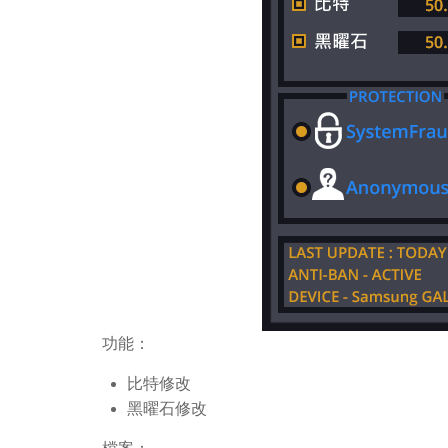
功能：
比特修改
黑曜石修改