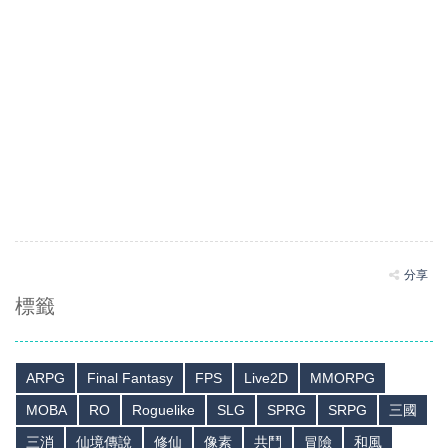
分享
標籤
ARPG
Final Fantasy
FPS
Live2D
MMORPG
MOBA
RO
Roguelike
SLG
SPRG
SRPG
三國
三消
仙境傳說
修仙
像素
共鬥
冒險
和風