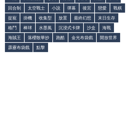
回合制
太空戰士
小說
彈幕
後宮
戀愛
戰棋
捉寵
掛機
收集型
放置
最終幻想
末日生存
格鬥
棒球
水墨風
沉浸式卡牌
沙盒
海戰
海賊王
落櫻散華抄
跑酷
金光布袋戲
開放世界
霹靂布袋戲
點擊