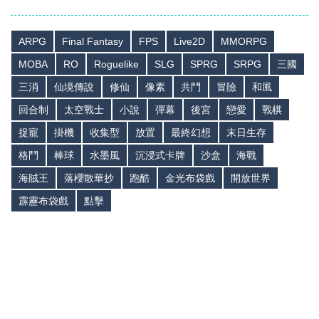
ARPG
Final Fantasy
FPS
Live2D
MMORPG
MOBA
RO
Roguelike
SLG
SPRG
SRPG
三國
三消
仙境傳說
修仙
像素
共鬥
冒險
和風
回合制
太空戰士
小說
彈幕
後宮
戀愛
戰棋
捉寵
掛機
收集型
放置
最終幻想
末日生存
格鬥
棒球
水墨風
沉浸式卡牌
沙盒
海戰
海賊王
落櫻散華抄
跑酷
金光布袋戲
開放世界
霹靂布袋戲
點擊