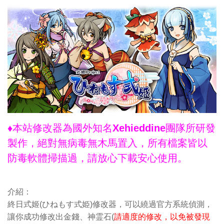
♦本站修改器為國外知名Xehieddine團隊所研發
製作，絕對無病毒無木馬置入，所有檔案皆以
防毒軟體掃描過，請放心下載安心使用。
介紹：
終日式姬(ひねもす式姫)修改器，可以繞過官方系統偵測，
讓你成功修改出金錢、神霊石(
請適度的修改，以免被發現