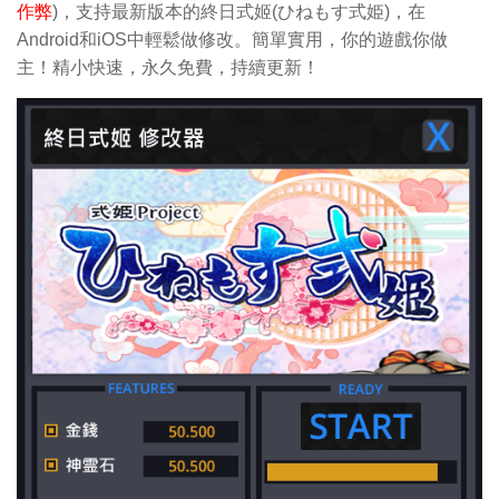
作弊
)，支持最新版本的終日式姬(ひねもす式姫)，在
Android和iOS中輕鬆做修改。簡單實用，你的遊戲你做
主！精小快速，永久免費，持續更新！