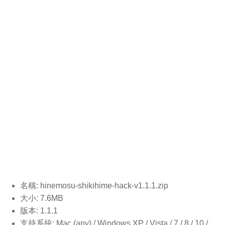
名稱: hinemosu-shikihime-hack-v1.1.1
.zip
大小: 7.6MB
版本: 1.1.1
支持系統: Mac (any) / Windows XP / Vista / 7 / 8 / 10 /