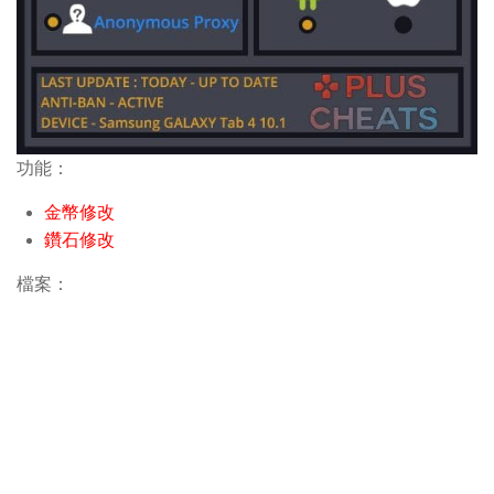
功能：
金幣修改
鑽石修改
檔案：