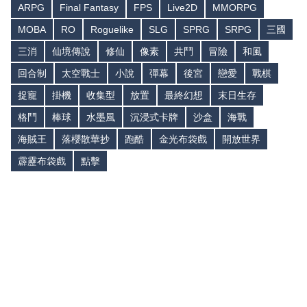
ARPG
Final Fantasy
FPS
Live2D
MMORPG
MOBA
RO
Roguelike
SLG
SPRG
SRPG
三國
三消
仙境傳說
修仙
像素
共鬥
冒險
和風
回合制
太空戰士
小說
彈幕
後宮
戀愛
戰棋
捉寵
掛機
收集型
放置
最終幻想
末日生存
格鬥
棒球
水墨風
沉浸式卡牌
沙盒
海戰
海賊王
落櫻散華抄
跑酷
金光布袋戲
開放世界
霹靂布袋戲
點擊